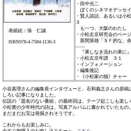
・田中光二
ぼくのシネマオデッセイ
・賢人談話、あるいは小
３
も一つ、大阪のわたし
表紙絵：張 仁誠
・小松左京研究会のペー
新間策雄「ＳＦ的な、余
ISBN978-4-7584-1136-3
――
『果しなき流れの果に』
・小松左京年譜 ３１
・インフォメーション
・編集後記
・《小松家の猫》チャー
小谷真理さんの編集長インタヴューと、石和義之さんの原稿
しろい記事になりました。
伝説の「題名のない番組」の最終回は、テープ起こしも楽し
小松實の少年時代の詩は、写真アルバムに書かれていたもの。
まだまだお宝は発掘されそうです。
これからもお楽しみに。
今すぐ御購入のお申し込みをー＞
こちら