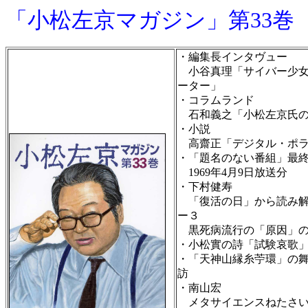
「小松左京マガジン」第33巻
・編集長インタヴュー
小谷真理「サイバー少女
ーター」
・コラムランド
石和義之「小松左京氏の
・小説
高齋正「デジタル・ポラ
・「題名のない番組」最
1969年4月9日放送分
・下村健寿
「復活の日」から読み解
ー３
黒死病流行の「原因」の
・小松實の詩「試験哀歌
・「天神山縁糸苧環」の
訪
・南山宏
メタサイエンスねたさい