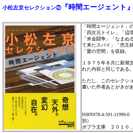
『時間エージェント
小松左京セレクション②
「時間エージェント」
「四次元トイレ」「辺
「米金闘争」「なまぬ
て来たスパイ」「売主
「愛の空間」を収録。
１９７５年８月に新潮
れた内容と同じである
ただし、このセレクシ
書いた作者あとがきが
ISBN978-4-591-11999
別）
ポプラ文庫 ２０１０