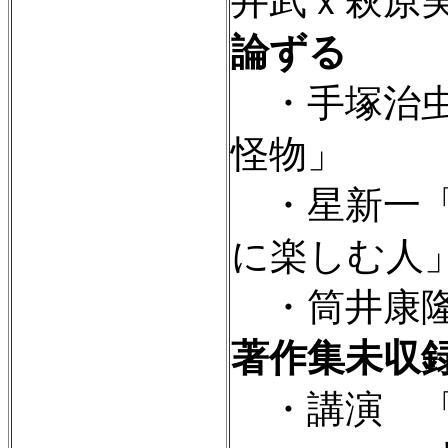
井武ｘ萩原
論ずる
・手塚治虫
怪物」
・星新一「
に楽しむ人
・筒井康隆
著作集未収
・講演 「