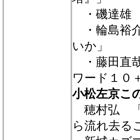
・磯達雄 
・輪島裕介
いか」
・藤田直哉
ワード１０＋
小松左京こ
穂村弘 「
ら流れ去る