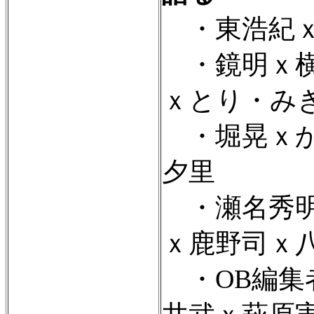
・東浩紀ｘ
・鏡明ｘ横
ｘとり・み
・堀晃ｘか
夕里
・瀬名秀明
ｘ鹿野司ｘ
・OB編集