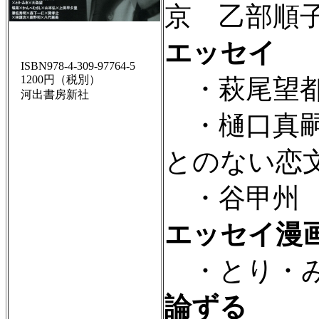
京 乙部順
エッセイ
ISBN978-4-309-97764-5
1200円（税別）
・萩尾望都
河出書房新社
・樋口真嗣
とのない恋
・谷甲州 
エッセイ漫
・とり・み
論ずる