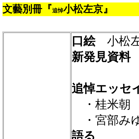
文藝別冊『
小松左京』
追悼
口絵
小松左京
新発見資料
開高
追悼エッセ
・桂米朝 
・宮部みゆ
語る