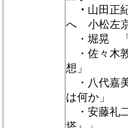
・
山田正
へ 小松左
・堀晃 「
・佐々木敦
想」
・八代嘉美
は何か」
・安藤礼二
塔』」