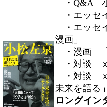
・Q&A 
・エッセイ
・エッセイ
漫画」
・漫画 「
・対談 ｘ
・対談 ｘ
未来を語る
ロングイン