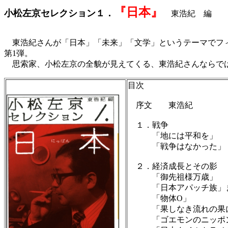
『日本』
小松左京セレクション１．
東浩紀 編
東浩紀さんが「日本」「未来」「文学」というテーマでフィ
第1弾。
思索家、小松左京の全貌が見えてくる、東浩紀さんならで
目次
序文 東浩紀
１．戦争
「地には平和を」
「戦争はなかった」
２．経済成長とその影
「御先祖様万歳」
「日本アパッチ族」ま
「物体O」
「果しなき流れの果に
「ゴエモンのニッポン