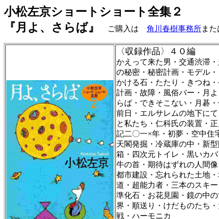
小松左京ショートショート全集２
『月よ、さらば』
ご購入は
角川春樹事務所
また
〈収録作品〉
４０編
かえって来た男・交通渋滞・
の秘密・秘密計画・モデル・
かける石・たたり・きつね・
計画・故障・風俗バー・月よ
らば・できそこない・月碁・
前日・エルサレムの地下にて
と私たち・仁科氏の装置・正
記二〇一×年・初夢・空中住
天閣発掘・冷蔵庫の中・新型
箱・四次元トイレ・黒いカバ
牛の首・期待はずれの人間像
都市建設・忘れられた土地・
道・超能力者・三本のスキー
準化石・お花見園・鏡の中の
界・順送り・けだものたち・
戦・ハーモニカ