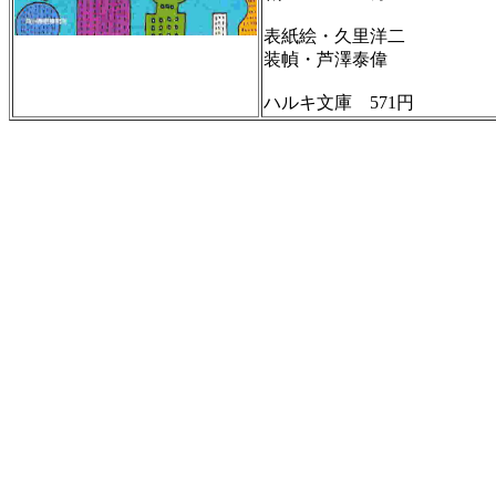
表紙絵・久里洋二
装幀・芦澤泰偉
ハルキ文庫 571円